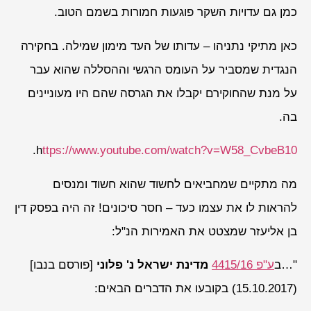
כמן גם עדויות השקר פוגעות חמורות בשמם הטוב.
כאן מתיקי נתניהו – עדותו של העד מימון שמילה. בחקירה
הנגדית שמסביר על העומס הרגשי וההסללה שהוא עבר
על מנת שהחוקירם יקבלו את הגרסה שהם היו מעוניינים
בה.
.
h
ttps://www.youtube.com/watch?v=W58_CvbeB10
מה מתקיים שמחביאים לחשוד שהוא חשוד ומנסים
להראות לו את עצמו כעד – חסר סיכונים! זה היה בפסק דין
בן אליעזר שמצטט את האמירות הנ"ל:
"…ב
ע"פ 4415/16
מדינת ישראל נ' פלוני
[פורסם בנבו]
(15.10.2017) בקובעו את הדברים הבאים: