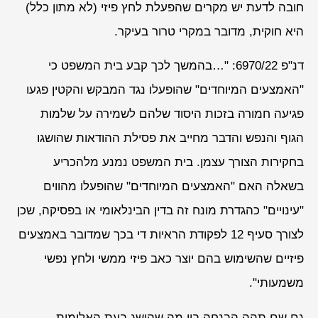
חובה לדעת יש מקרים שהפעלת לחץ פיזי (לא מתון כלל)
היא חוקית, מדובר במקרי טרור בעיקר.
דנ"פ 6970/22: "…בהמשך לכך קבע בית המשפט כי
"האמצעים המיוחדים" שהופעלו נגד המבקש והקטין פגעו
פגיעה חמורה בזכות היסוד שלהם לשמירה על שלמות
הגוף והנפש והדבר מחייב את פסילת ההודאות שהושגו
בחקירות הצורך עצמן. בית המשפט נמנע מלהכריע
בשאלה האם "האמצעים המיוחדים" שהופעלו מהווים
"עינויים" כהגדרת מונח זה בדין הבינלאומי או בפסיקה, שכן
לצורך סעיף 12 לפקודת הראיות די בכך שמדובר באמצעים
פיזיים שהשימוש בהם יוצר כאב פיזי ממשי ולחץ נפשי
משמעותי".
גם שם תהה הבנחה בין מה שהושג בעת האלימות