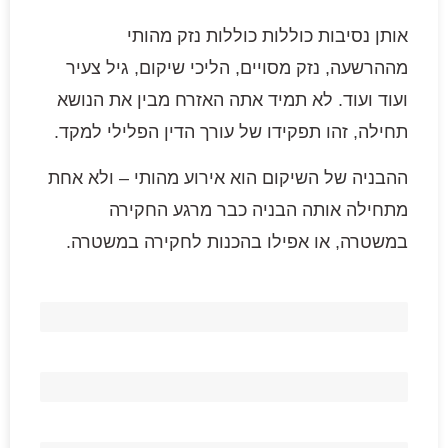
אותן נסיבות כוללות כוללות נזק מהותי
מההרשעה, נזק מסויים, הליכי שיקום, גיל צעיר
ועוד ועוד. לא תמיד אתה האזרח מבין את הנושא
תחילה, זהו תפקידו של עורך הדין הפלילי למקד.
ההבניה של השיקום הוא אירוע מהותי – ולא אחת
מתחילה אותה הבניה כבר מרגע החקירה
במשטרה, או אפילו בהכנות לחקירה במשטרה.
משרד בוטיק למשפט פלילי - לחימה ללא פשרות
מעל ל 27 שנות ניסיון בייצוג בכל הליכי המשפט הפלילי