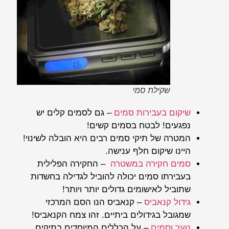
שקילת סמי
שיקום בעבירות סמים
– גם לסמים קלים יש
נפגעים! לבטח בסמים קשים!
המטרה של תיקי סמים רבים היא הובלה לשינוי!
היינו שיקום חלף ענישה.
סמים חקירה במשטרה
– החקירה הפלילית
בעבירתו סמים יכולה להוביל לגדילה בחשדות
שתוביל לאישומים גדולים יותר ויותר!
גידול קנאביס
– קנאביס הנו הסם המרכזי
שמגובל בגידולים ביתיים. זהו צמח הקנאביס!
נוער וסמים
– על הכללים המיוחדים בתיקים