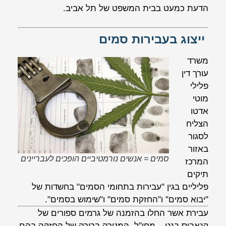
הדעת כמעט בבית המשפט של תל אביב.
ייצוג בעבירות סמים
משרד
עורך דין
פלילי
מוטי
אדטו
הצליח
לסגור
באזור
סמים = אנשים נורמטיביים הופכים לעבריינים
המרכז
תיקים
פליליים בגין "עבירות בתחומי הסמים" בחשדות של
"יבוא סמים" ו"החזקת סמים" ו"שימוש בסמים".
עבירת אשר החלו בהזמנה של גרמים ספורים של
קנאביס בנט – מחו"ל. המטרה ברורה של החזקה בהם