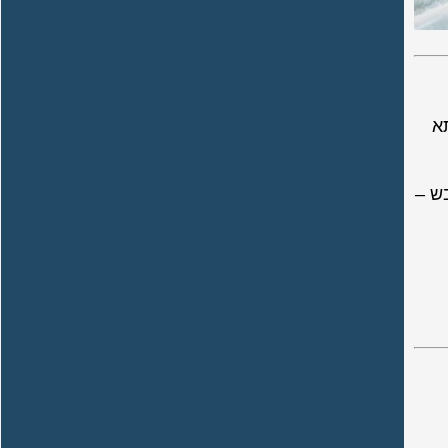
תא
ש –