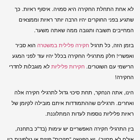
לא אחת התחלת החקירה היא סמויה. איסוף ראיות. כך
שתגיע בפני החוקרים יהיו הרבה יותר ראיות וממצאים
המחייבים תשובה ותגובה ממה שאתה משער.
בזמן הזה, כל תרגיל
חקירה פלילית במשטרה
הוא סביר
ואפשרי! חלק מתרגילי החקירה בכלל יהיו עוד לפני המגע
הרישמי עם השוטרים.
חקירות פליליות
לא מוגבלות לחדרי
החקירה!
הינו, אתה הנחקר, תחת סיכוי גדול לתרגילי חקירה אלה
ואחרים. תרגילים שההתמודדות איתם מובילה לקיומן של
ראיות פליליות נוספות לעדות המתלוננת.
בין התרגילי חקירה האפשריים יש עימות (בד"כ בתחנה,
אולם לא מחייב). יש הפגשה "מקרית" פיזית או טלפונית בין