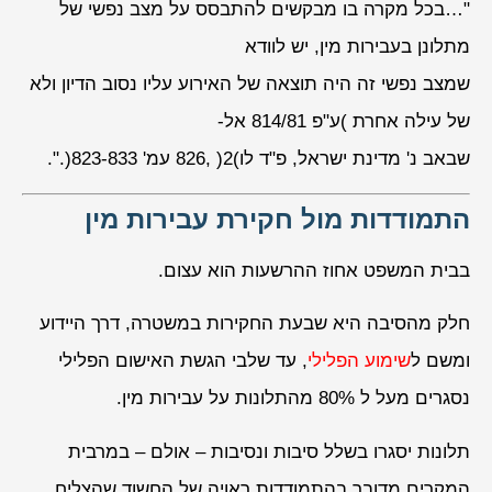
"…בכל מקרה בו מבקשים להתבסס על מצב נפשי של
מתלונן בעבירות מין, יש לוודא
שמצב נפשי זה היה תוצאה של האירוע עליו נסוב הדיון ולא
של עילה אחרת )ע"פ 814/81 אל-
שבאב נ' מדינת ישראל, פ"ד לו)2( ,826 עמ' 823-833(.".
התמודדות מול חקירת עבירות מין
בבית המשפט אחוז ההרשעות הוא עצום.
חלק מהסיבה היא שבעת החקירות במשטרה, דרך היידוע
ומשם ל
שימוע הפלילי
, עד שלבי הגשת האישום הפלילי
נסגרים מעל ל 80% מהתלונות על עבירות מין.
תלונות יסגרו בשלל סיבות ונסיבות – אולם – במרבית
המקרים מדובר בהתמודדות ראויה של החשוד שהצליח