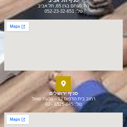
סניף תל אביב
רח' מנחם בגין 65, תל אביב
טל': 052-23-32-651
סניף ירושלים
רחוב בית הדפוס 12 – גבעת שאול
טל': 6525-045 –02