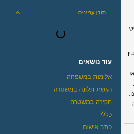
תוכן עניינים
ש
בין
עוד נושאים
או
אלימות במשפחה
ל,
הגשת תלונה במשטרה
די, בפסקה 99). בענייננו,
חקירה במשטרה
כללי
כתב אישום