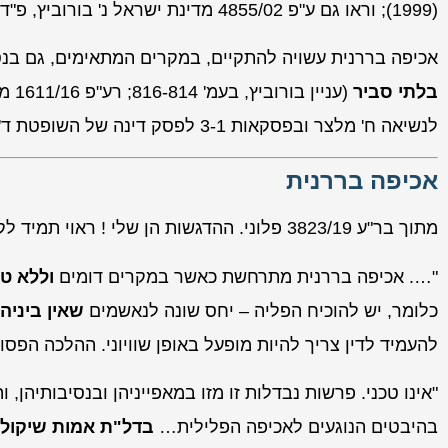
(1999); וראו גם ע"פ 4855/02
מדינת ישראל נ' בורוביץ
, פ"ד נט(6) 776, 816-813 
אכיפה בררנית עשויה להתקיים, במקרים המתאימים, גם בנ
בלתי סביר
(עניין
בורוביץ
, בעמ' 816-814; רע"פ 1611/16
מד
לנשיאה
ח' מלצר
ובפסקאות 3-1 לפסק דינה של השופטת
ד'
אכיפה בררנית
מתוך בר"ע 3823/19 פלוני. ההדגשות הן שלי ! ראוי תמיד לקרוא את פסקי הדין המדוברים – כותרות הן שלי, כמו גם הדגשים.
"…. אכיפה בררנית מתרחשת כאשר במקרים דומים
וללא ט
כלומר, יש להוכיח הפליה – יחס שונה לנאשמים
שאין ביניה
להעמיד לדין צריך להיות מופעל באופן שוויוני. ההלכה הפסוק
"אינו טכני.
פרשות נבדלות זו מזו במאפייניהן ובנסיבותיהן, 
בהיבטים הנוגעים לאכיפה הפלילית…
בדל"ת אמות שיקול 