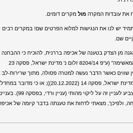
ח את עובדות המקרה
מול
מקרים דומים.
תמיד יש לנו את הנגישות למלוא הפרטים שם! במקרים רבים י
ים שם.
חסות בצלה של הגנה מן הצדק בטענה של אכיפה בררנית, להוכיח כי ההבחנה 
המאשימה
" (ע"פ 8204/14
זלום נ' מדינת ישראל
, פסקה 23
שוויון בין שווים כאשר הדבר נעשה למטרה פסולה, מתוך שרירות-לב 
על בסיס שיקולים שלא ממין העניין" (ע"פ 6918/21 בן נון נ' מדינת ישראל, פסקה 14 (20.12.2022)); או כי מדובר במחד
רשלנות או טעות בשיקול דעתה של הרשות, תוך שנדרש להצביע לעניין זה על ליקוי מהותי (עניין ור
ה, ולפיכך, מצאתי לדחות את טענתה בדבר קיומה של אכיפה