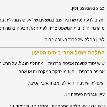
בג"צ 6396/96 זקין.
חשוב לדעת (פרשת ניר עם) בנושאים של אכיפה מנהלית בר
מיקדמי. היינו בית המשפט צריך לפתור את הבעיה ברמה המ
לעיין בחלק של כבוד השופט כבוב.
החלפת הנטל אחרי ביסוס הטיעון
שיש יסוד לטענת אכיפה בררנית – מתחלף הנטל. על הרשות ל
אכיפה בררנית – היא מוצדקת במקרה זה או אחר.
האפליה שתיבחן היא לפי מבחן אובייקטיבי.
עיין אגבריה פיסקה 12.
ע"פ 8551/11 סלכגי המבחנים : (הסנגור 200 עמוד 11).