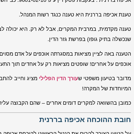
אכיפה בררנית : בעקבות פסק דין ע"פ 9601-02-10. כב' השופטת מיכל אגמון גונן.
טענת אכיפה בררנית היא טענה כנגד רשות המנהל.
טענה מקדמית, במרבית המקרים, אבל לא רק. היא יכולה לב
שנכשלה בתיק גופו) בפרשת גזר הדין.
הטענה באה לציין מציאות במסגרתה אוכפים על אדם מסוים
אוכפים על אחרים! שופטים מציאות רק על אחדים תוך התע
מדובר בטיעון משפטי ש
עורך הדין הפלילי
מציג וחייב להתב
המיוחדות של המקרה!
כמובן בהשוואה למקרים דומים אחרים – שהם הקבוצה עלי
חובת ההוכחה אכיפה בררנית
על הטוען הצורך להרים את הנטל הראשוני להוכחת אכיפה ב