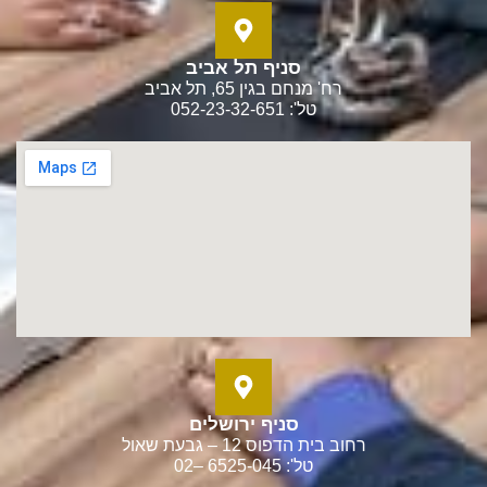
סניף תל אביב
רח' מנחם בגין 65, תל אביב
טל': 052-23-32-651
סניף ירושלים
רחוב בית הדפוס 12 – גבעת שאול
טל': 6525-045 –02