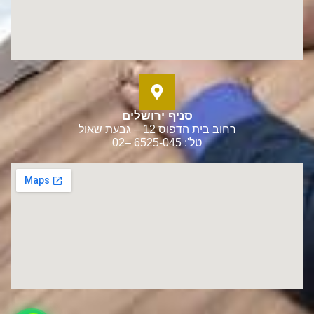
סניף ירושלים
רחוב בית הדפוס 12 – גבעת שאול
טל': 6525-045 –02