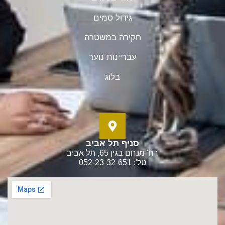
גידול סמים
חקירה במשטרה
עבריינות נוער
בלוג
סניף תל אביב
רח' מנחם בגין 65, תל אביב
טל': 052-23-32-651