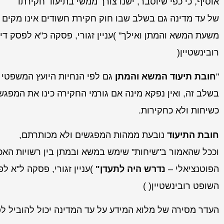
אוסיף, כי כפי שיוסבר, ישנו צורך ממשי בתיעוד חקירתו
של עד מדינה גם בשלב שבו חוק חקירת חשודים אינו מקים חו
משעת המשא והמתן ואילך" )עניין זגורי, פסקה כ"א לפסק די
רובינשטיין(
"
חובת תיעוד המשא והמתן
גם לפי הנחיות היועץ המשפטי
בשלב זה, ואין נפקא מינה אם גורמי החקירה כינו את המפג
כשיחות ולא כחקירות.
חובת התיעוד
נובעת ממהות המפגשים ולא מכותרתם,
וככל שהאמור ב"שיחות" שימש במשא ובמתן בין רשויות האכ
הפוטנציאלי –
נדרש היה לתעדן"
)עניין זגורי, פסקה ל"א לפ
השופט רובינשטיין( )
העדר מסירה של מלוא המידע על עד המדינה יכול להוביל לפ