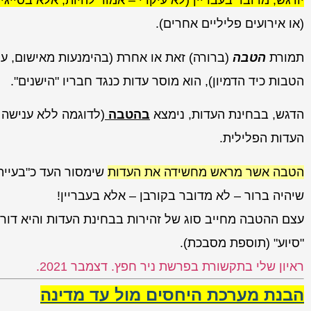
יודגש, מדובר בעבריין (לא עיקרי – אמור להיות, אלא בסיי
(או אירועים פליליים אחרים).
תמורת
הטבה
(ברורה) זאת או אחרת (בהימנעות מאישום, ענ
הטבות כיד הדמיון), הוא מוסר עדות כנגד חבריו "הישנים".
הדגש, בבחינת העדות, נימצא
בהטבה
(לדוגמה ללא ענישה 
העדות הפלילית.
הטבה אשר מראש מחשידה את העדות
שימסור העד כ"בעייתי
שיהיה ברור – לא מדובר בקורבן – אלא בעבריין!
עצם ההטבה מחייב סוג של זהירות בבחינת העדות והיא דו
"סיוע" (תוספת מסבכת).
ראיון שלי בתקשורת בפרשת ניר חפץ. דצמבר 2021.
הבנת מערכת היחסים מול עד מדינה