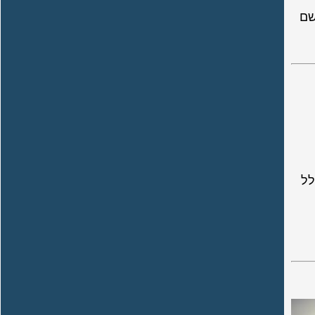
שם
לל