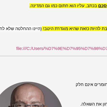
הסכם
בכתב, עליו הוא חתום כמו גם המדינה.
בת להיות כזאת שהיא מוגדרת היטב!
(היינו ההחלטה שלא לח
file:///C:/Users/%D7%9E%D7%95%D7%98%D7
ומרים אינם חלק
ון את השאלה.