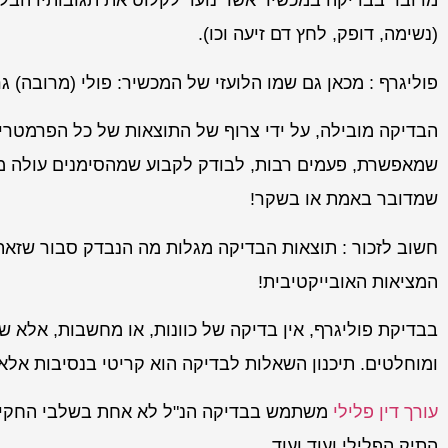
מדובר בבדיקה במכשיר אשר נועד לקלוט את תגובותיו הבלת
(נשימה, דופק, לחץ דם זיעה וכו).
פוליגרף : מכאן גם שמו הלועזי של המכשיר: פולי (מרובה) גר
הבדיקה מובילה, על ידי צרוף של התוצאות של כל הפרמטרי
שמאפשרת, פעמים רבות, לבודק לקבוע שמהסימנים עולה מ
שמדובר באמת או בשקר!
חשוב לזכור : תוצאות הבדיקה מגלות מה הנבדק סבור שזא
המציאות האובייקטיבית!
בבדיקת פוליגרף, אין בדיקה של כוונות, או מחשבות, אלא 
ומוחלטים. תיכנון השאלות לבדיקה הוא קריטי בנסיבות אלא.
עורך דין פלילי
משתמש בבדיקה הנ"ל לא אחת בשלבי החקיר
התיק הפלילי ועוד ועוד.