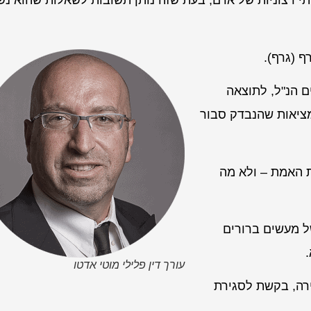
י רצוניות של אדם, בעת שזה נותן תשובות לשאלות שהוא נש
ף (גרף).
ם הנ"ל, לתוצאה
ציאות שהנבדק סבור
ת האמת – ולא מה
של מעשים ברורים
עורך דין פלילי מוטי אדטו
ה, בקשת לסגירת