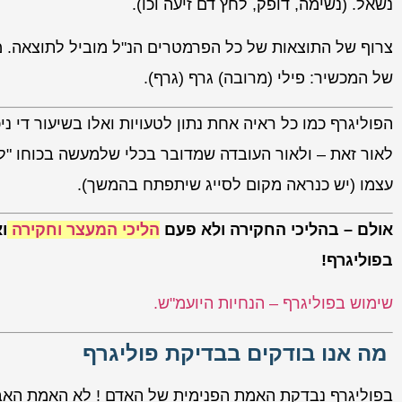
נשאל. (נשימה, דופק, לחץ דם זיעה וכו).
צרוף של התוצאות של כל הפרמטרים הנ"ל מוביל לתוצאה. מ
של המכשיר: פילי (מרובה) גרף (גרף).
הפוליגרף כמו כל ראיה אחת נתון לטעויות ואלו בשיעור די ניכ
לאור זאת – ולאור העובדה שמדובר בכלי שלמעשה בכוחו "
עצמו (יש כנראה מקום לסייג שיתפתח בהמשך).
אולם – בהליכי החקירה ולא פעם
הליכי המעצר וחקירה
ו
בפוליגרף!
שימוש בפוליגרף – הנחיות היועמ"ש.
מה אנו בודקים בבדיקת פוליגרף
בפוליגרף נבדקת האמת הפנימית של האדם ! לא האמת האב