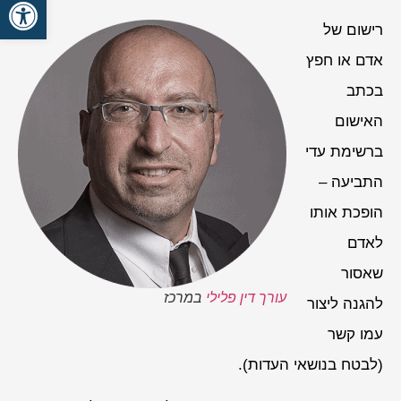
פתח סרגל
רישום של
אדם או חפץ
בכתב
האישום
ברשימת עדי
התביעה –
הופכת אותו
לאדם
שאסור
עורך דין פלילי
במרכז
להגנה ליצור
עמו קשר
(לבטח בנושאי העדות).