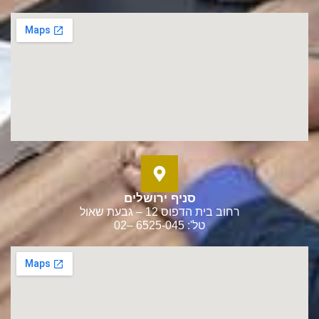
סניף ירושלים
רחוב בית הדפוס 12 – גבעת שאול
טל': 6525-045 –02