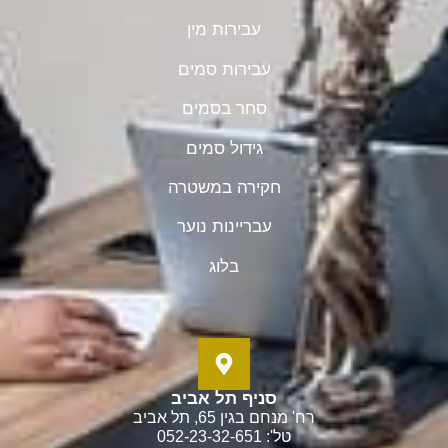
עבירות מין
עבירות סמים
סחר בסמים
גידול סמים
חקירה במשטרה
עבריינות נוער
בלוג
סניף תל אביב
רח' מנחם בגין 65, תל אביב
טל': 052-23-32-651