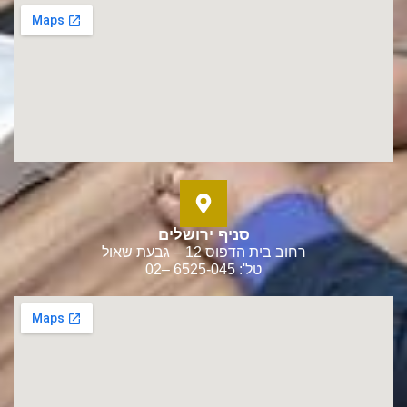
סניף ירושלים
רחוב בית הדפוס 12 – גבעת שאול
טל': 6525-045 –02