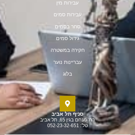
עבירות מין
עבירות סמים
סחר בסמים
גידול סמים
חקירה במשטרה
עבריינות נוער
בלוג
סניף תל אביב
רח' מנחם בגין 65, תל אביב
טל': 052-23-32-651