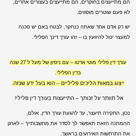
הם מתייעצים בחוקרים, הם מתייעצים בעצורים אחרים,
לא פעם שוטרים מוסווים.
יש רק אדם אחד שאתה כנחקר, לבטח באם יש סכנה
למעצר יכול להיוועץ בו – זהו עורך דינך הפלילי.
עורך דין פלילי מוטי אדטו – עם ניסיון של מעל ל 27 שנה
בדין הפלילי.
ייצוג במאות הליכים פליליים – הוא בעל ידע שכזה.
אל תוותר על זכותך – התייעצות בעורך דין פלילי!
נכון, החקירה תיעצר, עד להגעת עורך הדין, אולם,
ההמתנה הזאת תאפשר לך לסדר את מחשבותייך – לארגן
את התרחשות האירועים בראשך.