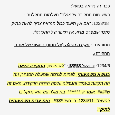
ככה זה ניראה בפועל:
ראש צוות החקירה ש"מגלה" העלמות ההקלטה :
1233/18: "
אם אין תיעוד ככול הנראה צריך להיות בתיק
מזכר שמפרט מדוע אין תיעוד של החקירה".
התובעת: :
חקירה רגילה
(על התוכן ההגיוני של אותה
החקירה).
1234/6:
כ. הש' $$$$$
: "
לא מדויק.
החקירה הזאת
בנושא משמעותי
, לפחות לגרסה שמעלה הסנגור, וזה
ההיתקלות בעמוד והנפילה ואיפה הייתה הדקירה, האם זה
ש#### אומר ש ******* בא מולו, ואז הוא נתקל בו
בטעות".
1234/11: כ. הש' $$$$ :
זאת עדות משמעותית
לתיק
".