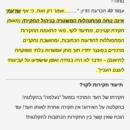
נוחה"!
עמוד 49 הכרעת הדין: "……
..אומר רק זאת, כי אף
שדעתי
אינה נוחה מהתנהלות המשטרה בניהול החקירה
(מאופן
חקירת קטינים, מתיעוד לקוי, מאי התאמת החקירות
המתמוללות להודעות הכתובות, ומהושבת נחקרים
מרכזיים במעצר יחדיו תוך מתן אפשרות בלתי מפוקחת
לתיאום) – הדבר לא היה במידה ואופן שישפיעו על קביעותי
לעצם העניין"
.
תיעוד חקירות לקוי?
חקירתו של העד המרכזי בפועל "נעלמה" בהקלטה!
בהקלטה על האירוע! אין חקירה אחרת לאותו העד! עוד
הוכח שאין קשר בין החקירות הכתובות להקלטות!