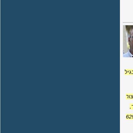
גיל
ור
,
62