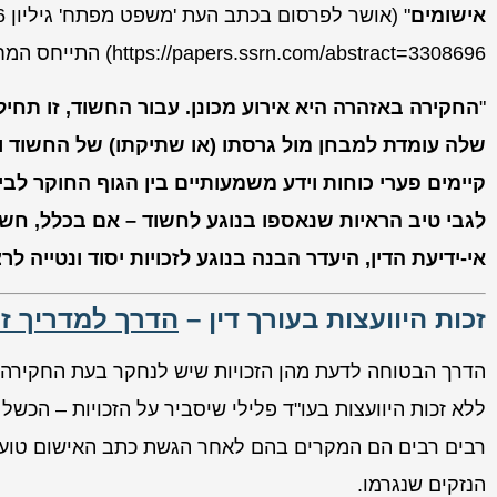
אישומים
https://papers.ssrn.com/abstract=3308696) התייחס המחבר למשמעותה של "חקירה באזהרה", וציין את הדברים הבאים:
"
החקירה באזהרה היא אירוע מכונן. עבור החשוד, זו תחי
שלה עומדת למבחן מול גרסתו (או שתיקתו) של החשוד ו
קיימים פערי כוחות וידע משמעותיים בין הגוף החוקר לב
לגבי טיב הראיות שנאספו בנוגע לחשוד – אם בכלל, חש
אי-ידיעת הדין, היעדר הבנה בנוגע לזכויות יסוד ונטייה ל
זכות היוועצות בעורך דין –
הדרך למדריך זכ
הדרך הבטוחה לדעת מהן הזכויות שיש לנחקר בעת החקירה 
ללא זכות היוועצות בעו"ד פלילי שיסביר על הזכויות – הכשל 
רבים רבים הם המקרים בהם לאחר הגשת כתב האישום טוען 
הנזקים שנגרמו.