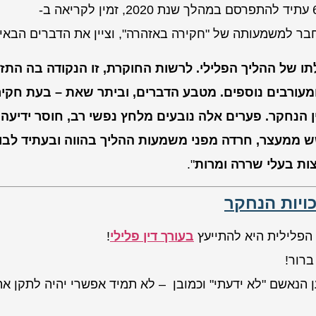
" (אושר לפרסום בכתב העת 'משפט מפתח' גיליון 6 עתיד להתפרסם במהלך שנת 2020, זמין לקריאה ב-
לתו של ההליך הפלילי. לרשות החוקרת, זו הנקודה בה התז
מעורבים נוספים. מטבע הדברים, וביתר שאת – בעת חקיר
ין הנחקר. פערים אלה נובעים מלחץ נפשי רב, חוסר ידיעה
ש ממעצר, חרדה מפני משמעות ההליך בהווה ובעתיד לבו
רצות בעלי שררה ומרות
".
ויות הנחקר
הפלילית היא להתייעץ
בעורך דין פלילי
!
ברור!
הנאשם "לא ידעתי" וכמובן – לא תמיד אפשרי יהיה לתקן את