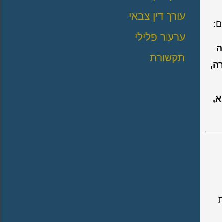
עורך דין צבאי
ערעור פלילי
ה
תקשורת
ה,
א,