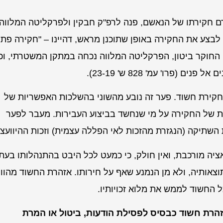
טרם חקירתו של הנאשם, פנה לרפ"ק חבקין ולפרקליטה המלווה,
 לבצע את החקירה באופן שתוכנן מראש, דהיינו – "חקירה פתו
רי החוקר ביטון, הפרקליטה המלווה נכחה במתקן המשטרתי, וכ
פרו' עמ' 828 ש' 23-19).
בין חקירת חשוד. פער זה נובע מהשוני בהשלכות האפשריות של
 של החקירה על מי שנחשד בביצוע העבירות. מעבר לפער
ת השתיקה (הנגזרת מהזכות לאי הפללה עצמית) וזכות ההיוועצו
יה מורכבת, ואין חולק, כי כמעט לכל היבט בהתנהלותו בעת
צאותיה, ולא מן הנמנע שאף על חירותו. אזהרת החשוד מהוו
וכל החשוד לממש את מלוא זכויותיו.
זהרת חשוד כבסיס לפסילת הודעות, ביטול או המרת