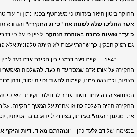
החוקר ביטון תיאר בעדותו כי משנחשף בפניו נתון זה עוד 
אשר החליטו שלא לשנות את "סיווג החקירה"
והנחו אותו
כ"עד" שאינה כרוכה באזהרת הנחקר
. לציין כי על-פי דב
גם רפ"ק חבקין, כך שההתייעצות לא הייתה טלפונית אלא פנים אל פנים (
. "154 … קיים פער דרמטי בין חקירת אדם כעד ל
החקירה על אותו אדם שמסר עדות כעד, להשלכות האפשריות
האמור, וכתוצאה ממנו, קיימות לחשוד זכויות יסוד, ובהן זכו
הסיטואציה בה עומד חשוד עובר לתחילת חקירתו היא סיטואצ
החקירה תהיה השלכה כזו או אחרת על המשך החקירה, על תו
את "מנגנון ההגנה" בעזרתו, בצירוף ליידוע בדבר זכויותיו, י
במאמרו של דב גלעד כהן, "'
ונזהרתם מאוד
':
דיות והיקף א