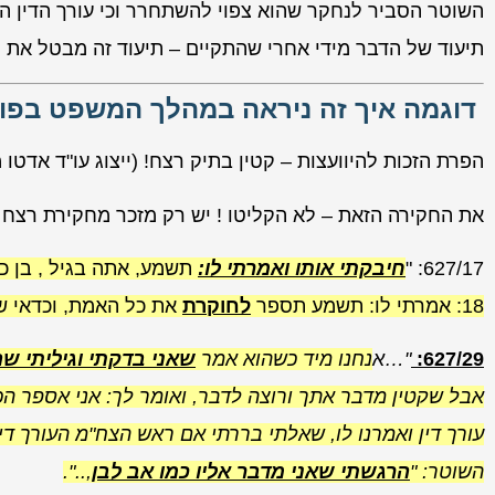
השוטר הסביר לנחקר שהוא צפוי להשתחרר וכי עורך הדין הפל
תיעוד של הדבר מידי אחרי שהתקיים – תיעוד זה מבטל את 
דוגמה איך זה ניראה במהלך המשפט בפו
הפרת הזכות להיוועצות – קטין בתיק רצח! (ייצוג עו"ד אדטו מ
את החקירה הזאת – לא הקליטו ! יש רק מזכר מחקירת רצח !
627/17: "
חיבקתי אותו
ואמרתי לו:
תשמע, אתה בגיל , בן כמ
18: אמרתי לו: תשמע תספר
לחוקרת
את כל האמת, וכדאי 
627/29:
"…א
נחנו מיד כשהוא אמר
שאני בדקתי וגיליתי שה
אבל שקטין מדבר אתך ורוצה לדבר, ואומר לך: אני אספר הכו
עורך דין ואמרנו לו, שאלתי בררתי אם ראש הצח"מ העורך די
השוטר: "
הרגשתי שאני מדבר אליו כמו אב לבן
,..".