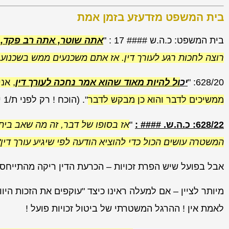
בית המשפט מזדעזע בזמן אמת
בית המשפט: כ.ה.ש #### 17 : "
אתה שוטר, אתה רב פקד,
א
רוצה לחכות רגע לעורך דין. אז אתם משכנעים ממש בשכנוע, 
628/20: "
יכ
ול להיות מאוד שהוא אמר נחכה לעורך דין
, אנ
ממשיכים לדבר והוא כן מבקש לדבר
". (הוכח ! רק לפני ת/1 יש שיחה עם עורך דין – הינו חקירה במזכר).
628/22: כ.ה.ש. #### :
"
אז בסופו של דבר, זה מה שאב בית
המשטרה עושים הכול כדי להוציא הודעה לפי שיגיע עורך דין"
אבל בפועל שיש הפרת זכויות – הכרעת הדין ריקה מהתייחס
מיותר לציין – אם למעלה ראינו כיצד "עוקפים את הזכות הי
לאמת אין ! ההרגל המשטרתי של ביטול זכויות פועל !