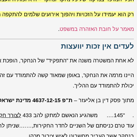
רק הוא יעמידו על הזכויות ויהפוך אירועים שלמים להתקפה 
מאמר על חובת האזהרה במשפט
.
לעדים אין זכות יוועצות
לא אחת המשטרה משנה את "התפקיד" של הנחקר, הופכת או
היינו מרמה את הנחקר, באופן שמאוד קשה להתמודד עם זה. 
יכולת להתמודד עם ההליך.
מתוך פסק דין בן אליעזר –
ת"פ 4637-12-15 מדינת ישראל נ' בן-אליעזר ואח'
. "145…. משהגיע הנאשם למתקן להב 433
לצורך חקי
עוד טרם כניסתם של השניים לחדר החקירות,…….שניתן לראו
בנחקר אשר העביר מחשבונו לאיש ציבור מכהן, …….