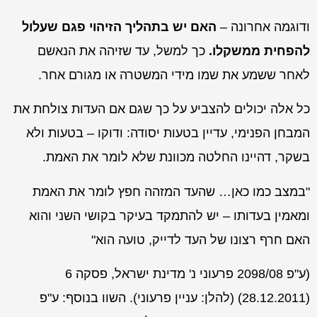
ודוגמה אחרונה –
האם יש בתהליך הזיהוי פגם שעלול
להפחית ממשקלו.
כך למשל, עד שזיהה את הנאשם
לאחר ששמע את שמו מידי המשטרה או מגורם אחר.
כל אלה יכולים להצביע על כך שגם אם העדות צולחת את
המבחן הפנימי, עדיין בטעות יסודה: ודוקו – בטעות ולא
בשקר, דהיינו החלטה מכוונת שלא לומר את האמת.
"במצב כמו כאן… שהעד המזהה חפץ לומר את האמת
ומאמין בעדותו – יש להתמקד בעיקר בקושי השני והוא
האם חרף רצונו של העד לדייק, טועה הוא"
(
ע"פ 2098/08
פרעוני נ' מדינת ישראל
, פסקה 6
(28.12.2011) (להלן:
עניין
פרעוני
)
. השוו בנוסף: ע"פ