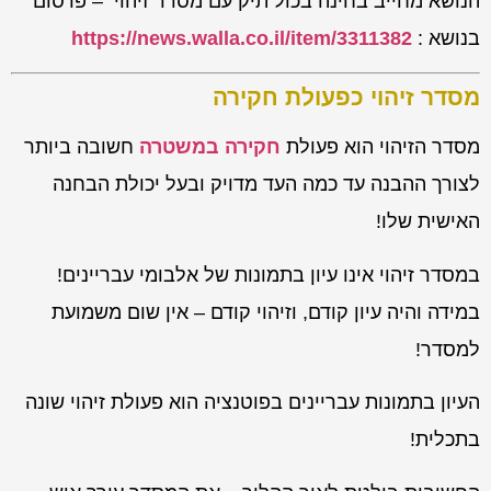
הנושא מחייב בחינה בכול תיק עם מסדר זיהוי – פרסום
בנושא :
https://news.walla.co.il/item/3311382
מסדר זיהוי כפעולת חקירה
מסדר הזיהוי הוא פעולת
חקירה במשטרה
חשובה ביותר
לצורך ההבנה עד כמה העד מדויק ובעל יכולת הבחנה
האישית שלו!
במסדר זיהוי אינו עיון בתמונות של אלבומי עבריינים!
במידה והיה עיון קודם, וזיהוי קודם – אין שום משמועת
למסדר!
העיון בתמונות עבריינים בפוטנציה הוא פעולת זיהוי שונה
בתכלית!