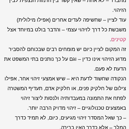
מתברר – לא אחת – שאין קשר בין הדמות הנצפית לבין
הזיהוי.
עוד לציין – שחשיפה לעדים אחרים (אפילו מילולית)
משבשת כל דרך לזיהוי עצמי – והדבר בולט במיוחד אצל
קטינים
.
זה המקום לציין כיום יש מומחים רבים שבכוחם להסביר
מדוע הזיהוי אינו כדין – וגם על כך נותנים בתי המשפט את
הדעת לא פעם.
הנקודה שחשוד לדעת היא – שיש אמצעי זיהוי אחר, אפילו
צילום של חלקיק פנים, או חלקיק אדם, תעדיף המשטרה
לפתח את התמונה במעבדותיה ולנסות ליצור זיהוי
באמצעים טכנולוגיים – זיהוי מדויק הרבה יותר.
– כך שאל המסדר זיהוי מגיעים, כיום, לא תמיד כדרך
המלך – אלא כדרך האין ברירה.