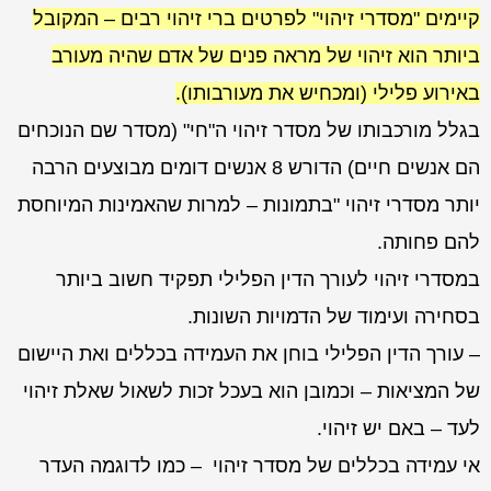
קיימים "מסדרי זיהוי" לפרטים ברי זיהוי רבים – המקובל
ביותר הוא זיהוי של מראה פנים של אדם שהיה מעורב
באירוע פלילי (ומכחיש את מעורבותו).
בגלל מורכבותו של מסדר זיהוי ה"חי" (מסדר שם הנוכחים
הם אנשים חיים) הדורש 8 אנשים דומים מבוצעים הרבה
יותר מסדרי זיהוי "בתמונות – למרות שהאמינות המיוחסת
להם פחותה.
במסדרי זיהוי לעורך הדין הפלילי תפקיד חשוב ביותר
בסחירה ועימוד של הדמויות השונות.
– עורך הדין הפלילי בוחן את העמידה בכללים ואת היישום
של המציאות – וכמובן הוא בעכל זכות לשאול שאלת זיהוי
לעד – באם יש זיהוי.
אי עמידה בכללים של מסדר זיהוי – כמו לדוגמה העדר