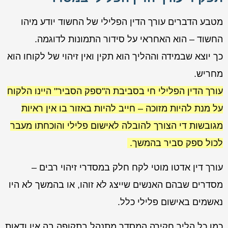
מטבע הדברים עורך הדין הפלילי של החשוד יודע מיהו
החשוד – הוא האחראי על סידור התמונות לדוגמה.
כך יוצא שבמידה וההליך הוא תקין ואין זיהוי של לקוחו הוא
מחריש.
עורך הדין הפלילי חי בסביבת ה"ספק הסביר" היינו הלקוח
על מנת להיות מזוכה – חייב להיות באזור בו אין ראיות
מגובשות די הצורך להובלה לאישום פלילי והוכחתו מעבר
לכול ספק סביר בהמשך.
עורך דין אדטו מוטי לקח חלק במסדרי זיהוי רבים –
מסדרים שבהם האנשים שייצג לא זוהו, או בהמשך לא היו
נאשמים באישום פלילי כלל.
כמו כל הליך חקירה המסדר מתנהל בתקופה בה אין ודאות