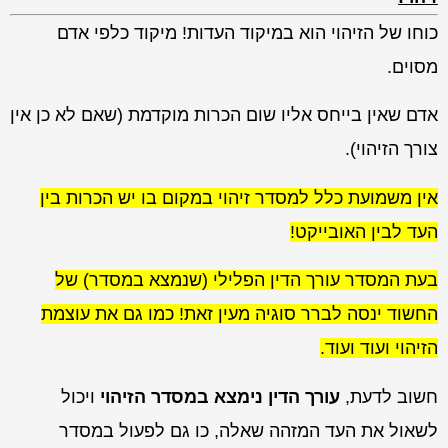
כוחו של הזיהוי הוא במיקוד העדות! מיקוד כלפי אדם
מסוים.
אדם שאין בייחס אליו שום הכרות מוקדמת (שאם לא כן אין
צורך הזיהוי).
אין משמועת כלל למסדר זיהוי במקום בו יש הכרות בין
העד לבין האובייקט!
בעת המסדר עורך הדין הפלילי (שנמצא במסדר) של
החשוד ינסה לברר סוגיה מעין זאת! כמו גם את עוצמת
הזיהוי ועוד ועוד.
חשוב לדעת,
עורך הדין נימצא במסדר הזיהוי
ויכול
לשאול את העד המזהה שאלה, כו גם לפעול במסדר