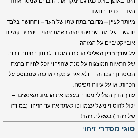
העד באופן בולט כמו גם ימקד את הדברים שמסר אותו
העד – כנגד החשוד.
מיותר לציין – מדובר בתחושתו של העד – ותחושה בלבד.
יודגש – על מנת שהזיהוי יהיה באמת זיהוי – יוצרים קשיים
אובייקטיביים על המזהה.
על
עורך הדין הפלילי
הנוכח במסדר לבחון בחינות רבות
של הראיות המוצגות על מנת שהזיהוי יוכל להיות ברמת
הביטחון הגבוהה – ולא אירוע מקרי או כזה שמבוסס על
הכרות, או על עיוות תפיסה.
עורך הדין הפלילי מסדר בעצמו את התמונות/אנשים –
יכול להוסיף משל עצמו וכן לאתר את עד הזיהוי (במידה
של זיהוי ) בשאלת זיהוי!
סוגי מסדרי זיהוי