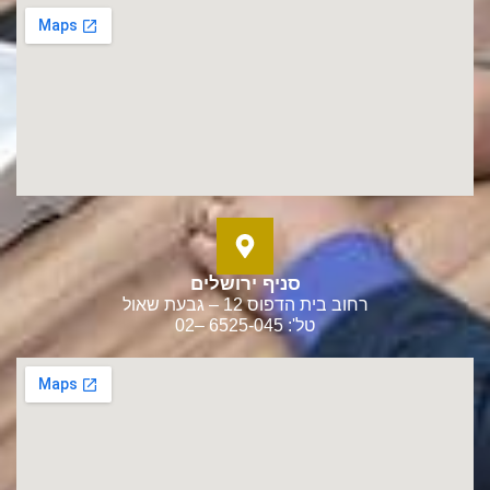
סניף ירושלים
רחוב בית הדפוס 12 – גבעת שאול
טל': 6525-045 –02