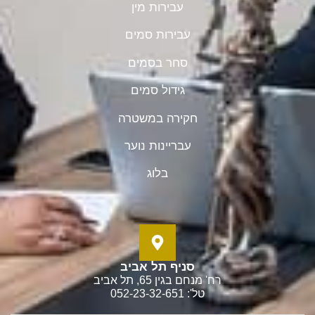
עבירות מין
עבירות סמים
סחר בסמים
גידול סמים
חקירה במשטרה
עבריינות נוער
בלוג
סניף תל אביב
רח' מנחם בגין 65, תל אביב
טל': 052-23-32-651