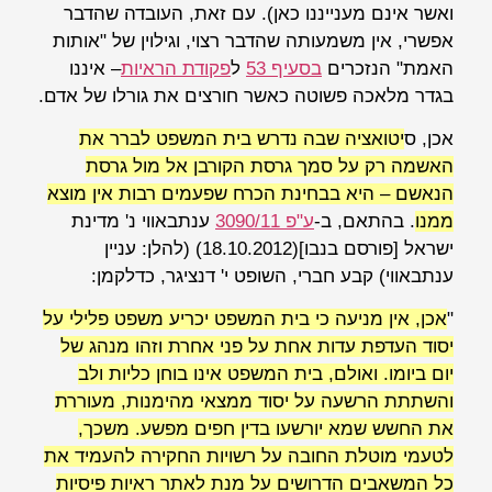
ואשר אינם מענייננו כאן). עם זאת, העובדה שהדבר
אפשרי
, אין משמעותה שהדבר
רצוי
, וגילוין של "אותות
האמת" הנזכרים
בסעיף 53
ל
פקודת הראיות
– איננו
בגדר מלאכה פשוטה כאשר חורצים את גורלו של אדם.
אכן, ס
יטואציה שבה נדרש בית המשפט לברר את
האשמה רק על סמך גרסת הקורבן אל מול גרסת
הנאשם – היא בבחינת
הכרח
שפעמים רבות אין מוצא
ממנו
. בהתאם, ב-
ע"פ 3090/11
ענתבאווי נ' מדינת
ישראל
[פורסם בנבו]
(18.10.2012) (להלן:
עניין
ענתבאווי)
קבע חברי, השופט
י' דנציגר
, כדלקמן:
"
אכן, אין מניעה כי בית המשפט יכריע משפט פלילי על
יסוד העדפת עדות אחת על פני אחרת וזהו מנהג של
יום ביומו. ואולם, בית המשפט אינו בוחן כליות ולב
והשתתת הרשעה על יסוד ממצאי מהימנות, מעוררת
את החשש שמא יורשעו בדין חפים מפשע. משכך,
לטעמי מוטלת החובה על רשויות החקירה להעמיד את
כל המשאבים הדרושים על מנת לאתר ראיות פיסיות