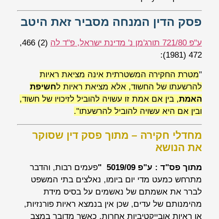
פסק הדין המנחה מסביר זאת היטב
ע"פ 721/80 תורג'מן נ' מדינת ישראל, פ"ד לה
(2) 466,
472 (1981):
"
מטרת החקירה המשטרתית אינה מציאת ראיות
להרשעתו של החשוד, אלא מציאת ראיות ל
חשיפת
האמת
, בין אם אמת זו עשויה להוביל לזיכויו של חשוד,
ובין אם היא עשויה להוביל להרשעתו".
מחדלי חקירה – מתוך פסק דין שסוקר
את הנושא
מתוך פס"ד : ע"פ 5019/09
"
פעמים רבות, והדבר
מתרחש כמעט מדי יום ביומו, נאלצים בתי המשפט
לברר את אשמתם של נאשמים על בסיס מידת
מהימנותם של עדים, שכן אין בנמצא ראיות פורנזיות,
או ראיות אובייקטיביות אחרות. כאשר מדובר במצב