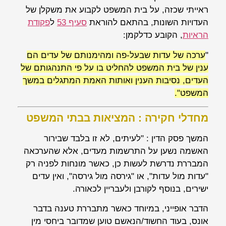
ראייתי שכזה, על בית המשפט לקבוע את משקלן של
העדויות השונות, בהתאם להוראת
סעיף 53
ל
פקודת
הראיות
, הקובע כדלקמן:
"
ערכה של עדות שבעל-פה ומהימנותם של עדים הם
ענין של בית המשפט להחליט בו על פי התנהגותם של
העדים, נסיבות הענין ואותות האמת המתגלים במשך
המשפט".
מחדלי חקירה : המציאות בבתי המשפט
המשך פסק הדין : "לעיתים, לא זו בלבד שבירור
האשמה נשען על התרשמות מעדים, אלא שהערכאה
המבררת נדרשת לעשות כן, כאשר מונחות לפניה רק
"עדות מול עדות", או "גירסה מול גירסה", ואין עדים
ישירים, בנוסף לקורבן ולעבריין לכאורה.
הדבר אופייני, במיוחד כאשר מתבררת טענה בדבר
אונס, בעוד החשוד/הנאשם טוען שמדובר ביחסי מין