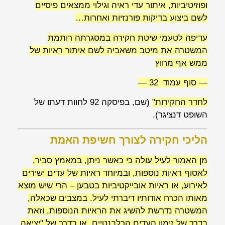
ופוזיטיביות, איתור עדי ראיה וגילוי ממצאים פיסיים
לשם ביצוע בדיקות פורנזיות ואחרות…
עדיפה לטעמי שיטת חקירה במסגרתה רותמת
המשטרה את מיטב משאביה לשם איתור ראיות של
ממש אף מחוץ
— סוף עמוד 32 —
לחדר החקירות"
(
שם
, בפיסקה 92 לחוות דעתו של
השופט
דנציגר
).
הליכי חקירה לצורך חשיפת האמת
מן האמור לעיל עולה כי כאשר ניתן,
במאמץ סביר
,
לאסוף ראיות נוספות, ובמיוחד ראיות של עדים ישירים
לאירוע, או ראיות אובייקטיביות בטבען – הרי שיש מוצא
מאותו הכרח אודותיו דיברתי לעיל. במצבים שכאלה,
המשטרה
נדרשת
להשיג את הראיות הנוספות, וזאת
בדרך של זימון העדים הרלבנטיים, או בדרך של "יציאה