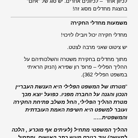
לכיוון אחד – לכיוונים אחרים. יש סוג של "איום"
בהצגת מחדלים מסוג זה!
משמעות מחדלי החקירה
מחדלי חקירה יכול ויובילו לזיכוי!
יש ציטוט שאני מרבה לצטט.
מתוך מחדלים בחקירת משטרה והשלכותיהם על
ההליך הפלילי – פרופ' רון שפירא (הנזק הראיתי
במשפט הפלילי 362).
"
מטרתו של המשפט הפלילי היא הענשת העבריין
הנכון והגנה על החברה מפניו. כפועל יוצא מכך
מטרת ההליך הפלילי, החל משלב פתיחת החקירה
ועובר למשפט היא חשיפת האמת העובדתית
והמשפטית…..
ההליך המשפטי מתחיל (לעיתים אף מוכרע , הלכה
למעשה) עוד בטרם מוגש כתב האישום ומתחיל