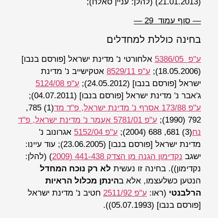
(21.01.2013) (להלן:
עניין סאלח
);
— סוף עמוד 29 —
בחינה כוללת למחדלים
ע"פ 5386/05
אלחורטי נ' מדינת ישראל
[פורסם בנבו]
(18.05.2006);
ע"פ 8529/11
אטקישייב נ' מדינת
ישראל
[פורסם בנבו]
(24.05.2012);
ע"פ 5124/08
ג'אבר נ' מדינת ישראל
[פורסם בנבו]
(04.07.2011);
ע"פ 173/88 אסרף נ' מדינת ישראל, פ"ד מד
(1) 785,
792 (1990);
ע"פ 5781/01 אעמר נ' מדינת ישראל, פ"ד
נח
(3) 681, 688 (2004);
ע"פ 5152/04
אגרונוב נ'
מדינת ישראל
[פורסם בנבו]
(23.06.2005); עוד עיינו:
ישגב
נקדימון הגנה מן הצדק 441-438 (2009
) (להלן:
נקדימון
)). בחינה זו נעשית
לא רק נוכח המחדל
הנטען כשלעצמו, אלא ב
הינתן מכלול הראיות
הרלבנטי
(ראו:
ע"פ 2511/92
חטיב נ' מדינת ישראל
[פורסם בנבו]
(05.07.1993)).