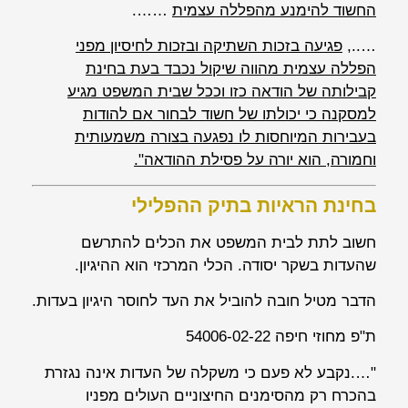
החשוד להימנע מהפללה עצמית
…….
…..,
פגיעה בזכות השתיקה ובזכות לחיסיון מפני
הפללה עצמית מהווה שיקול נכבד בעת בחינת
קבילותה של הודאה כזו וככל שבית המשפט מגיע
למסקנה כי יכולתו של חשוד לבחור אם להודות
בעבירות המיוחסות לו נפגעה בצורה משמעותית
וחמורה, הוא יורה על פסילת ההודאה".
בחינת הראיות בתיק ההפלילי
חשוב לתת לבית המשפט את הכלים להתרשם
שהעדות בשקר יסודה. הכלי המרכזי הוא ההיגיון.
הדבר מטיל חובה להוביל את העד לחוסר היגיון בעדות.
ת"פ מחוזי חיפה 54006-02-22
"….נקבע לא פעם כי משקלה של העדות אינה נגזרת
בהכרח רק מהסימנים החיצוניים העולים מפניו