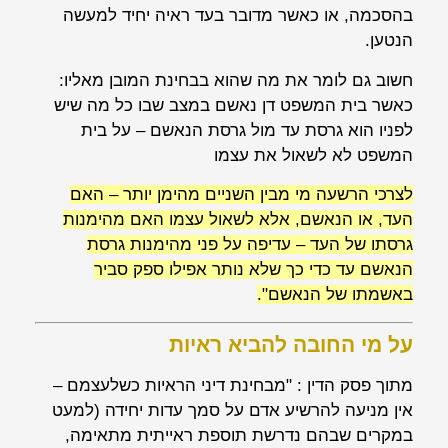
בהסכמה, או כאשר מדובר בעד ראיה יחיד למעשה
הנטען.
חשוב גם לומר את מה שהוא בבחינת המובן מאליו:
כאשר בית המשפט דן נאשם במצב שבו כל מה שיש
לפניו הוא גרסת עד מול גרסת הנאשם – על בית
המשפט לא לשאול את עצמו
לצרכי הרשעה מי מבין השניים מהימן יותר – האם
העד, או הנאשם, אלא לשאול עצמו האם מהימנות
גרסתו של העד – עדיפה על פני מהימנות גרסת
הנאשם
עד כדי כך שלא נותר אפילו ספק סביר
באשמתו של הנאשם".
על מי החובה להביא ראיות
מתוך פסק הדין : "מבחינת דיני הראיות כשלעצמם –
אין
מניעה
להרשיע אדם על סמך עדות יחידה (למעט
במקרים שבהם נדרשת תוספת ראייתית מתאימה,