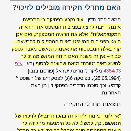
האם מחדלי חקירה מובילים לזיכוי?
המשך פסק הדין :
עוד נקבע בפסיקה כי התביעה
איננה חייבת להציג בפני בית המשפט את "הראייה
המקסימאלית", אלא את הראיה המספקת, ואם אכן
הוצגו בפני בית המשפט ראיות המספיקות להרשעה –
קרי כאלה המבססות את אשמת הנאשם מעבר לספק
סביר – אין זה משנה האם היתה המאשימה יכולה
להשיג ראיה "טובה" מזאת שהוצגה לבסוף
(ראו:
ע"פ
4384/93
מליקר נ' מדינת ישראל
[פורסם בנבו]
(25.05.1994), בפיסקה 6(ג) לפסק דינו של השופט
י'
קדמי
).
וכך סוכמו הדברים בפסקי דין מן העת
האחרונה:
תוצאות מחדלי החקירה
"אין לומר כי מחדלי חקירה
בהכרח יובילו לזיכויו של
הנאשם
. כך, למשל, לא כל הימנעות מחקירה לה
טוענת הסניגוריה הינה 'מחדל חקירה' ולא כל מחדל