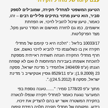
הטיעון המשפטי למחדלי חקירה, שמובילים לספק
סביר, הוא טיעון מרכזי בתיקים פליליים רבים
– זהו,
כאמור, טיעון שיכול להוביל לזיכוי, או הפחתת
אישומים, כמו גם לחזרה מאישום או הסדר טיעון מקל,
מצד הפרקליטות.
10033/17 בליאל : "הלכה היא כי קיומם של מחדלי
חקירה אין בו כשלעצמו כדי להביא לזיכוי נאשם, אם
חרף מחדלי החקירה הונחה תשתית ראייתית מספקת
להוכחת אשמתו בעבירות המיוחסות לו ואם לא קופחה
הגנתו (ע"פ 2404/09
אלחמידי נ' מדינת ישראל
, פסקה
23 (1.9.2009); ע"פ 8529/11
גוסיין אטקישייב נ' מדינת
ישראל
, פסקה 8 (24.5.2012)).".
מתוך ע"פ 1778/20 סמיר: "……טענה נוספת בפי
המערער נוגעת כאמור למחדלי חקירה שנפלו לכאורה
בחקירת המשטרה אשר יש בהם להצדיק את זיכויו.
כידוע, נפקותם של מחדלי חקירה תלויה במידת קיפוח