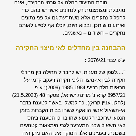
חובת התיעוד החלה על גורמי החקירה, אינה
מוגבלת ומצומצמת רק לנתונים אשר יש בהם כדי
להפליל נחקרים אלא משתרעת גם על פני נתונים
ואירועים שיתכן, ובבוא היום, יוכלו אף לסייע לאותם
נחקרים – חשודים – נאשמים.
ההבחנה בין מחדלים לאי מיצוי החקירה
ע"פ עבד 2076/21 :
"….לגופן של טענות, יש להבדיל תחילה בין מחדלי
חקירה לבין אי-מיצוי הליכי חקירה (יעקב קדמי
על
הראיות
חלק רביעי 1985-1984 (2009); ע"פ
8957/21
קרא נ' מדינת ישראל
, פסקה 48 (21.5.2023)
(להלן: עניין
קרא
)). כך למשל, באשר לטענה בדבר
אי-תשאול אנשי הוואקף ששהו בבית הקברות בזמן
הנטען שרוכבי הקטנוע שהו בו וכן הטענה ביחס
לאי-תשאול שכני המערער לגבי הימצאות קטנועים
בשכונה. בעניינים אלו,
המוקד אינו האם ניתן היה