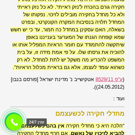
חקירה גורם בהכרח ל'נזק ראייתי'. לא כל נזק ראייתי
ולא כל מחדל בחקירה מובילים לזיכוי. נפקותו של
המחדל תלויה בנסיבות המקרה הקונקרטי, ובפרט
בשאלה, האם עסקינן במחדל כה חמור, עד כי יש חשש
שמא קופחה הגנתו של המערער בענייננו באופן
שיתקשה להתמודד עם חומר הראיות המפליל אותו או
להוכיח את גרסתו שלו. על פי אמת מידה זו, על בית
המשפט להכריע מה משקל יש לתת למחדל, לא רק
כשהוא עומד לעצמו, אלא גם בראיית מכלול הראיות".
(
ע"פ 8529/11
אטקישייב נ' מדינת ישראל
[פורסם בנבו]
(24.05.2012)).
ועוד :
מחדלי חקירה לכשעצמם
זמין 24/7
"
הלכה היא כי מחדלי חקירה
אין בהם כשלעצמם כדי
להביא לזיכויו של נאשם
, אם חרף מחדלי החקירה