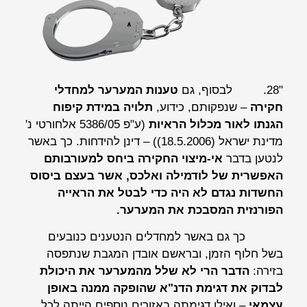
"28.
לבסוף, גם
טענות המערער למחדלי
חקירה
– שנפקותם, כידוע,
תלויה במידת קיפוח
הגנתו לאור מכלול הראיות
(ע"פ 5386/05
אלחורטי נ'
מדינת ישראל
(18.5.2006)) – דינן להידחות. כך באשר
לנטען בדבר
אי-מיצוי החקירה ביחס למעורבותם
האפשרית של לודמילה ואלכס, אשר בעצם ביסוס
החשדות נגדם לא היה כדי לבטל את הראייה
הפורנזית המסבכת את המערער.
כך גם באשר למחדלים הנטענים כנובעים
בשל חלוף הזמן, ובראשם אובדן המגבת שנתפסה
בזירה:
הדבר הרי לא שלל מהמערער את היכולת
לבדוק את דגימת הדנ"א שהופקה ממנה באופן
עצמאי
– ואילו דגימתה באזורים נוספים הייתה לכל