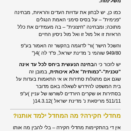
משלימות.
כמו כן, יש לבחון את עדויות העדים והראיות, מבחינה
"פנימית" – על בסיס סימני האמת הנגלים
מתוכה; ומבחינה "חיצונית" – בה מעמידים את כלל
הראיות זו אל מול זו ואל מול ניסיון החיים
והשכל הישר )ור' לדוגמה בהקשר זה האמור בע"פ
949/80 שוהמי נ' מדינת ישראל, פ"ד לה )4("
יש לזכור כי ה
בחינה הנעשית ביחס לכל עד אינה
"טכנית"-"כמותית" אלא איכותית,
במובן זה
שגם אם מתגלות סתירות או אי התאמות בעדות על
בית המשפט להידרש לשאלה באם מדובר
בסתירות או שקרים היורדים לשורשו של עניין )ע"פ
511/11 מריסאת נ' מדינת ישראל )14.3.12(
מחדלי חקירה? מה המחדל ילמד אותנו?
אין די בהתקיימות מחדלי חקירה – בלי להבין מה אותו