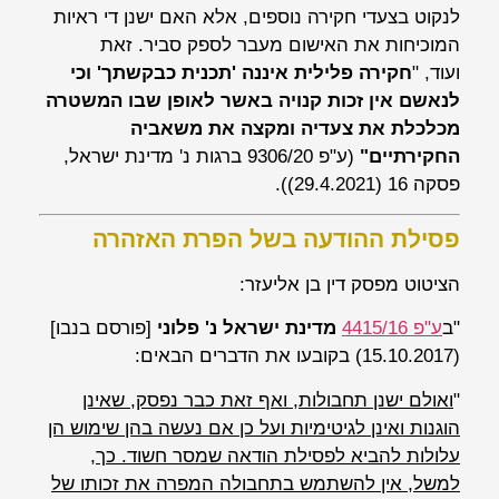
לנקוט בצעדי חקירה נוספים, אלא האם ישנן די ראיות
המוכיחות את האישום מעבר לספק סביר. זאת
ועוד,
"
חקירה פלילית איננה 'תכנית כבקשתך' וכי
לנאשם אין זכות קנויה באשר לאופן שבו המשטרה
מכלכלת את צעדיה ומקצה את משאביה
החקירתיים"
(ע"פ 9306/20
ברגות נ' מדינת ישראל
,
פסקה 16 (29.4.2021)).
פסילת ההודעה בשל הפרת האזהרה
הציטוט מפסק דין בן אליעזר:
"ב
ע"פ 4415/16
מדינת ישראל נ' פלוני
[פורסם בנבו]
(15.10.2017) בקובעו את הדברים הבאים:
"
ואולם ישנן תחבולות, ואף זאת כבר נפסק, שאינן
הוגנות ואינן לגיטימיות ועל כן אם נעשה בהן שימוש הן
עלולות להביא לפסילת הודאה שמסר חשוד. כך,
למשל, אין להשתמש בתחבולה המפרה את זכותו של