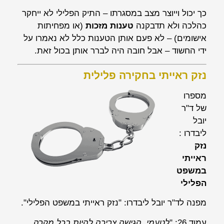
כך יכול וייוצר מצב במסגרתו – התיק הפלילי לא ייחקר
כהלכה ולא תדבקנה
טענות מזכות
(או מפחיתות
אישומים) – לא פעם אותן הטענות כלל לא נאמרו על
ידי החשוד – אבל חובה היה לברר אותן בכול זאת.
נזק ראייתי בחקירה פלילית
מספרו
של ד"ר
יובל
ליבדרו :
נזק
ראייתי
במשפט
הפלילי
מפנה לד"ר יובל ליבדרו: "נזק ראייתי במשפט הפלילי".
עמוד 26: "
לטעמי, הגישה צריכה להיות בכל מקרה