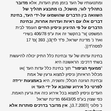
ומתנועותיו של העד בזמן מתן העדות, אלא
מדובר
בתהליך לוגי, מושכל, בו מתבצע תהליך של
השוואה בין הדברים שהושמעו על-ידי העד, בחינת
דברים אלו עם ראיות ועדויות אחרות, ובחינת
הדברים על פי ההיגיון וניסיון החיים
העומד לבית
המשפט )ור' בהקשר זה את ע"פ 406/78 בשירי
ואח' נ' מדינת ישראל, פ"ד לד)3(, 393 )ס' 17
לפסה"ד((.
בחינת עדותו של עד ובחינת כלל התיק יכולה להיעשות
בשתי דרכים: הראשונה היא
"
ממעוף הציפור"
תוך בחינת כלל עדות העד )או
מכלול הראיות( וניסיון למצוא גרעין של אמת
ובחינת הגיונה הכולל; והשניה, היא
באמצעות ירידה
לפרטי כל אירוע שהובא על ידי העד
או
העדים וניסיון למצוא בכל אירוע כזה את גרעין האמת.
כפי שצוין בע"פ 6643/05 מדינת ישראל
נ' פלוני )3.7.2007(,
אין מדובר בדרכים סותרות אלא