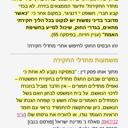
מחדר החקירות" ותיעוד הממצאים בזירה. לא בכדי
קבע חברי, השופט
י' דנציגר
,
במקום אחר כי:
"
כאשר
מדובר בדיני נפשות יש לנקוט בכל הליך חקירתי
מתאים, בגדרי החוק, שיכול לסייע בחשיפת
האמת"
(
עניין חזיזה
, בפיסקה 65).
זהו הבסיס החוקי לחיפוש אחרי מחדלי חקירה!
משמעות מחדלי החקירה
מתוך אותו פסק דין : "
בפסיקה נקבע לא אחת כי
במקרים שבהם התגלו מחדלים בחקירת המשטרה –
ואפילו מחדלים חמורים – אין הדבר מוביל
בהכרח
לזיכוי הנאשם. על בית המשפט לבחון האם בשל
המחדלים האמורים עולה חשש כי קופחה הגנתו של
הנאשם, כיוון שהתקשה להתמודד כראוי עם חומר
הראיות העומד נגדו, או להוכיח את גרסתו שלו
(
ע"פ
3947/12
סאלח נ' מדינת ישראל
[פורסם בנבו]