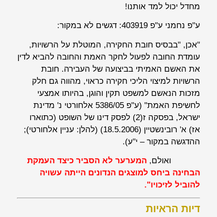
מחדל יכול למד אותנו!
ע"פ נחמני ע"פ 403919: דגשים לא במקור:
"אכן, "
בבסיס חובת החקירה, המוטלת על הרשויות,
עומדת החובה לפעול ל
חקר האמת
והחובה להביא לדין
את האשם האמיתי בביצועה של העבירה. חובת
הרשויות למיצוי הליכי חקירה כראוי, מהווה גם חלק
מזכות הנאשם למשפט תקין והוגן, בהיותו אמצעי
לחשיפת האמת" (ע"פ 5386/05
אלחורטי נ' מדינת
ישראל
, בפסקה ז(2) לפסק דינו של השופט (כתוארו
אז)
א' רובינשטיין
(18.5.2006) (להלן: עניין
אלחורטי
);
ההדגשה במקור – י"ע).
ואולם,
המערער לא הסביר כיצד העמקת
הבחינה ביחס למוצגים הנדונים הייתה עשויה
להוביל לזיכויו".
דיות הראיות