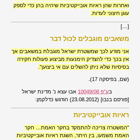
ואחרות שהן ראיות אובייקטיביות שיהיה בהן כדי לספק
עוגן חיצוני לעדות.
[…]
משאבים מוגבלים לכול דבר
אני מודע לכך שמשטרת ישראל מוגבלת במשאבים אך
אין בכך כדי להצדיק הימנעות מביצוע פעולות חקירה
בסיסיות שלא ניתן להשלים עם אי ביצוען".
(
שם
, בפיסקה 17).
ב
ע"פ 10049/08
אבו עצא נ' מדינת ישראל
[פורסם בנבו]
(23.08.2012) הודגש כדלקמן:
ראיות אובייקטיביות
"המשטרה צריכה להתמקד בחקר האמת… חקר
האמת משמעו, בין היתר, השגת ראיות אובייקטיביות