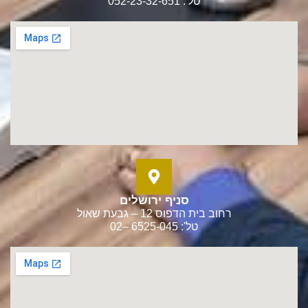
טל': 052-23-32-651
סניף ירושלים
רחוב בית הדפוס 12 – גבעת שאול
טל': 6525-045 –02