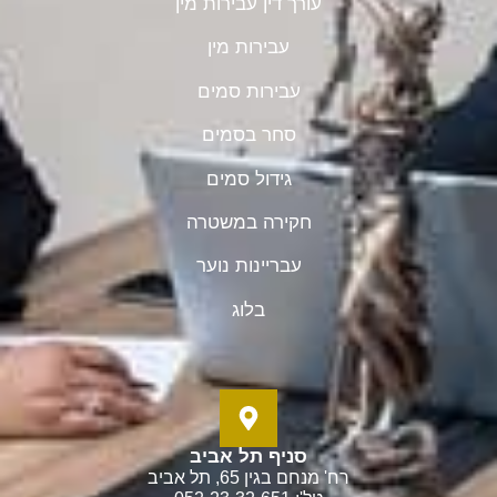
עורך דין עבירות מין
עבירות מין
עבירות סמים
סחר בסמים
גידול סמים
חקירה במשטרה
עבריינות נוער
בלוג
סניף תל אביב
רח' מנחם בגין 65, תל אביב