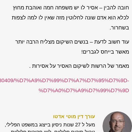
חובה להבין – אסיר לו יש משפחה חמה ואוהבת מחוץ
לכלא הוא אדם שונה לחלוטין מזה שאין לו למה לצפות
בשחרור.
עוד חשוב לדעת – בנשים השיקום מצליח הרבה יותר
מאשר בייחס לגברים!
מאמר של הרשות לשיקום האסיר על אסירות .
o.il/180409/%D7%A9%D7%99%D7%A7%D7%95%D7%9D-
%D7%A0%D7%A9%D7%99%D7%9D
עורך דין מוטי אדטו
מעל ל 27 שנות ניסיון בייצוג במשפט הפלילי,