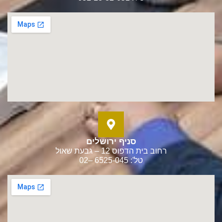
סניף ירושלים
רחוב בית הדפוס 12 – גבעת שאול
טל': 6525-045 –02