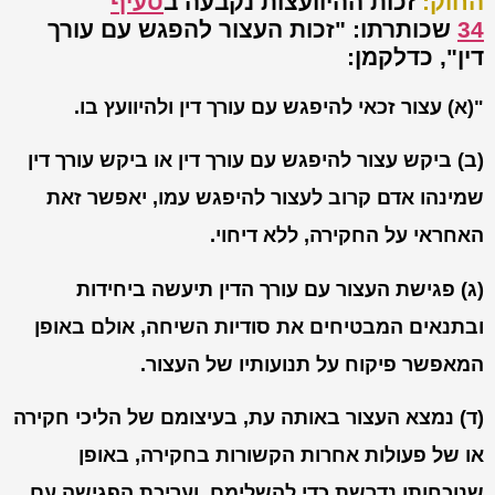
החוק:
זכות ההיוועצות נקבעה ב
סעיף
34
שכותרתו:
"זכות העצור להפגש עם עורך
דין"
, כדלקמן:
"(א) עצור זכאי להיפגש עם עורך דין ולהיוועץ בו.
(ב) ביקש עצור להיפגש עם עורך דין או ביקש עורך דין
שמינהו אדם קרוב לעצור להיפגש עמו, יאפשר זאת
האחראי על החקירה, ללא דיחוי.
(ג) פגישת העצור עם עורך הדין תיעשה ביחידות
ובתנאים המבטיחים את סודיות השיחה, אולם באופן
המאפשר פיקוח על תנועותיו של העצור.
(ד) נמצא העצור באותה עת, בעיצומם של הליכי חקירה
או של פעולות אחרות הקשורות בחקירה, באופן
שנוכחותו נדרשת כדי להשלימם, ועריכת הפגישה עם