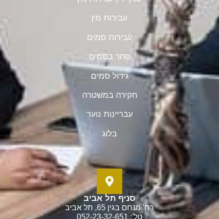
עבירות מין
עבירות סמים
סחר בסמים
גידול סמים
חקירה במשטרה
עבריינות נוער
בלוג
סניף תל אביב
רח' מנחם בגין 65, תל אביב
טל': 052-23-32-651