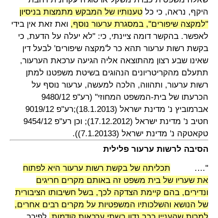
היקף, נראה, כי כל
טענותיו של המבקש מתמצות בניסיון
"למקצה שיפורים", במסגרת ערעור נוסף,
ואת זאת אין בידי
לאפשר. בהקשר דומה ציינתי, כי: "לא יעלה על הדעת, כי
בקשת רשות ערעור תהא כר ל'מקצה שיפורים' לבעל דין
שאינו שבע רצון מהתוצאה אליה הגיעה ערכאת הערעור,
תתעלם מהקריטריונים הנהוגים בשיטת משפטנו למתן
רשות ערעור, ותהווה, הלכה למעשה, ערעור נוסף על
הכרעתו של בית-המשפט המחוזי" (רע"פ 9480/12
אברמוביץ נ' מדינת ישראל (18.1.2013);רע"פ 9019/12
חטיב נ' מדינת ישראל (17.12.2012); וכן רע"פ 9454/12
טקאטקה נ' מדינת ישראל (7.1.20133)).
הסיבה לרשות ערעור פלילית
"….
תכליתה של בקשת רשות ערעור היא לפתוח
את שעריו של בית משפט זה באותם מקרים חריגים
ונדירים, בהם קיימת הצדקה לכך, בשל חשיבותו הציבורית
של הנושא והשלכותיו המשפטיות על מקרים רבים אחרים,
למרות שהעניין כבר נדון בשתי ערכאות קודמות.
לפיכך,