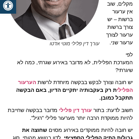
פתח סרגל
מקלים, שוב
אין ערעור
ברשות – יש
צורך ברשות
ערעור לצורך
ערעור שני.
עורך דין פלילי מוטי אדטו
לפי
המערכת הפלילית, לא מדובר באירוע שגרתי, כמה לא
שיגרתי?
יש חובה וצורך לבקש בבקשה מיוחדת לרשות
הערעור
הפלילי
ת רק בעקבותיה יתקיים הדיון, באם הבקשה
תתקבל כמובן.
חשוב לדעת: בתור
עורך דין פלילי
מדובר בבקשה שחייבת
להיות ממוקדת הרבה יותר מערעור פלילי "רגיל".
יש חובה להיות ממוקדים באירוע מסוים
שחוצה את
גבולות התיק הפלילי הספציפי
, לדון בנושא מהותי, סוג