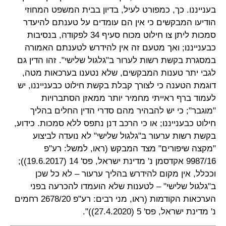
בענייננו. כך, כמפורט לעיל, בדיון בבית המשפט המחוזי
הודיעו המבקשים כי אין הם עומדים על טענתם להיעדר
סמכות ליתן צו חילוט מכוח סעיף 34 לפקודה, בנסיבות
כבענייננו; ואך מטעם זה אין להידרש לטענתם האמורה
במסגרת בקשת רשות לערור ב"גלגול שלישי". זהו הדין גם
לגבי יתר טענות המבקשים, שלא נטענו בערכאות מטה,
דוגמת הטענה כי לצורך קבלת בקשת חילוט כבענייננו, יש
לעמוד ברף ראייתי מחמיר יותר ממאזן הסתברויות
"מוגבר"; כי יש להבהיר מהם סדרי הדין החלים בהליך
חילוט כבענייננו; או כי הרכב דנן נתפס ללא סמכות. כידוע,
בקשת רשות ערעור ב"גלגול שלישי" לא נועדה לביצוע
"מקצה שיפורים" מצד המבקש
(ראו, למשל: רע"פ
9987/16
אקדסמן נ' מדינת ישראל
, פס' 14 (19.6.2017));
וככלל, אין מקום להידרש בהליך ערעור – לא כל שכן
ב"גלגול שלישי" – לטענות שלא הועמדו להכרעה בפני
הערכאות הקודמות (ראו, מני רבים: רע"פ 2678/20
רחמים
נ' מדינת ישראל
, פס' 5 (27.4.2020))".