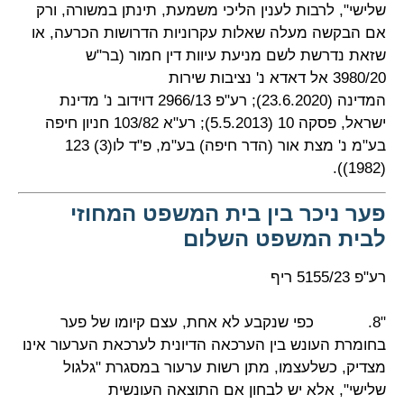
שלישי", לרבות לענין הליכי משמעת, תינתן במשורה, ורק
אם הבקשה מעלה שאלות עקרוניות הדרושות הכרעה, או
שזאת נדרשת
לשם מניעת עיוות דין חמור
(בר"ש
3980/20
אל דאדא נ' נציבות שירות
המדינה
(23.6.2020)
;
רע"פ 2966/13
דוידוב נ' מדינת
ישראל
, פסקה 10 (5.5.2013); רע"א 103/82
חניון חיפה
בע"מ נ' מצת אור (הדר חיפה) בע"מ
, פ"ד לו(3) 123
(1982)).
פער ניכר בין בית המשפט המחוזי
לבית המשפט השלום
רע"פ 5155/23 ריף
"8.
כפי שנקבע לא אחת, עצם קיומו של פער
בחומרת העונש בין הערכאה הדיונית לערכאת הערעור אינו
מצדיק, כשלעצמו, מתן רשות ערעור במסגרת "גלגול
שלישי", אלא יש לבחון אם
התוצאה העונשית