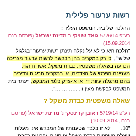
רשות ערעור פלילית
ההלכה של בית המשפט העליון :
רע"פ 5726/14
גואד שוויקי
נ'
מדינת ישראל
(פורסם בנבו,
15.09.2014)
"הלכה היא כי לא על נקלה תינתן רשות ערעור "בגלגול
שלישי", ו
כי רק במקרים בהן הבקשה לרשות ערעור מצריכה
הכרעה בשאלה משפטית כבדת משקל, אשר חורגת
מעניינם הפרטי של הצדדים, או במקרים חריגים ונדירים
בהם מתגלה עיוות דין או אי-צדק כלפי המבקש,
ייעתר בית
המשפט לבקשה מעין זו. ………….".
שאלה משפטית כבדת משקל ?
רע"פ 5719/14
ראובן קרינסקי
נ'
מדינת ישראל
(פורסם
בנבו, 10.09.2014)
"10. לא זו בלבד שטענותיו של המבקש אינן מעלות
שאלה משפטית כבדת משקל או סוגיה עקרונית רחבת