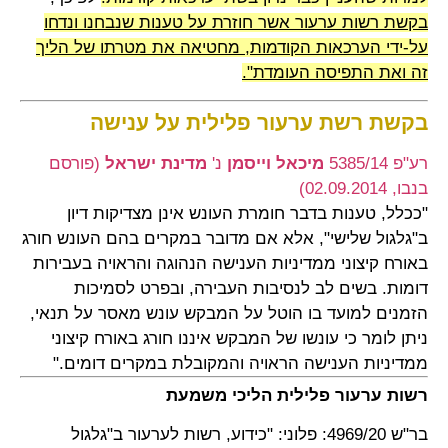
בקשת רשות ערעור אשר חוזרת על טענות שנבחנו ונדחו
על-ידי הערכאות הקודמות, מחטיאה את מטרתו של הליך
זה ואת התפיסה העומדת".
בקשת רשת ערעור פלילית על ענישה
רע"פ 5385/14
מיכאל וייסמן
נ'
מדינת ישראל
(פורסם
בנבו, 02.09.2014)
"ככלל, טענות בדבר חומרת העונש אינן מצדיקות דיון
ב"גלגול שלישי", אלא אם מדובר במקרים בהם העונש חורג
באורח קיצוני ממדיניות הענישה הנהוגה והראויה בעבירות
דומות. בשים לב לנסיבות העבירה, ובפרט לסמיכות
הזמנים למועד בו הוטל על המבקש עונש מאסר על תנאי,
ניתן לומר כי עונשו של המבקש איננו חורג באורח קיצוני
ממדיניות הענישה הראויה והמקובלת במקרים דומים."
רשות ערעור פלילית הליכי משמעת
בר"ש 4969/20: פלוני: "כידוע, רשות לערעור ב"גלגול