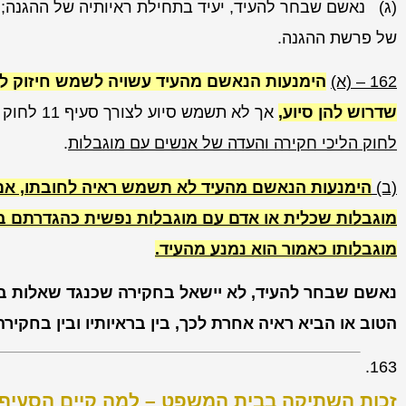
(ג) נאשם שבחר להעיד, יעיד בתחילת ראיותיה של ההגנה;
של פרשת ההגנה.
162 – (א)
הימנעות הנאשם מהעיד עשויה לשמש חיזוק למ
שדרוש להן סיוע,
אך לא תשמש סיוע לצורך סעיף 11 לחוק לתיקון הראיות (הגנת ילדים), תשט"ו-1955
לחוק הליכי חקירה והעדה של אנשים עם מוגבלות
.
(ב)
הימנעות הנאשם מהעיד לא תשמש ראיה לחובתו, א
מוגבלות שכלית או אדם עם מוגבלות נפשית כהגדרתם בח
מוגבלותו כאמור הוא נמנע מהעיד.
נאשם שבחר להעיד, לא יישאל בחקירה שכנגד שאלות בעני
הטוב או הביא ראיה אחרת לכך, בין בראיותיו ובין בחקיר
זכות השתיקה בבית המשפט – למה קיים הסעיף