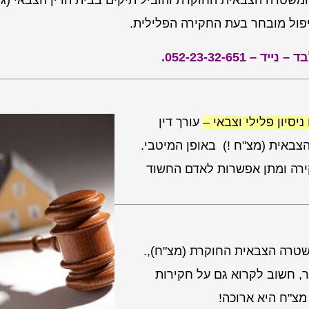
 המשטרה הצבאית החוקרת והוביל תיקים בבית הדין הצבאי (ג
יפול מובחר בעת החקירה הפלילית.
 052-23-32-651.
יסיון פלילי וצבאי –
עורך דין
באית (מצ"ח !) באופן המיטבי.
ירה ומתן אפשרות לאדם החשוד
טרה הצבאית החוקרת (מצ"ח),.
, חשוב לקרוא גם על חקירות
צ"ח היא ארוכה!