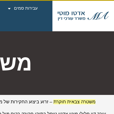
עבירות סמים
משט
משטרה צבאית חוקרת
– זרוע ביצוע החקירות של מש