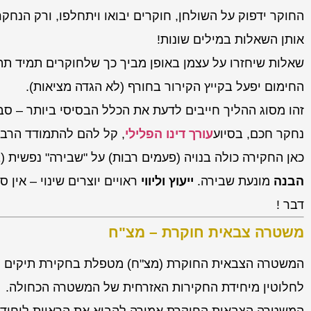
החוקר ידפוק על השולחן, חוקרים יבואו ויתחלפו, ורק הנחק
אותן השאלות במילים שונות!
שאלות שיחזרו על עצמן באופן מביך כך שלחוקרים תמיד תה
החימום יפעל בקייץ הקירור בחורף (לא הגדה מציאות).
זהו מסוג ההליך חייבים לדעת את הכלל הבסיסי ביותר – סב
נחקר חכם, בסיוע
עורך דינו הפלילי
, קל להם להתמודד הרב
כאן החקירה כולה בנויה (פעמים רבות) על "שבירה" נפשית (
הבנה
מונעת שבירה.
ייעוץ וליווי
ראויים יוצרים שינוי – אין
דבר !
משטרה צבאית חוקרת – מצ"ח
המשטרה הצבאית החוקרת (מצ"ח) מטפלת בחקירת תיקים הפל
לחלוטין מיחידת החקירות האזרחית של המשטרה הכחולה.