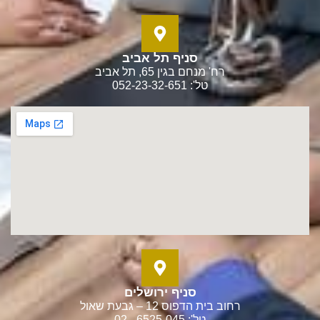
סניף תל אביב
רח' מנחם בגין 65, תל אביב
טל': 052-23-32-651
סניף ירושלים
רחוב בית הדפוס 12 – גבעת שאול
טל': 6525-045 –02