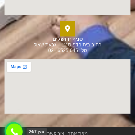
סניף ירושלים
רחוב בית הדפוס 12 – גבעת שאול
טל': 6525-045 –02
זמין 24/7
מפת אתר
|
צור קשר