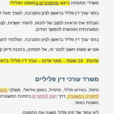
משרדי מתמחה
בייצוג
נורמטיביים ב
משפט הפלילי!
בתור עורך דין פלילי בראשון לציון והסביבה, לאורך מעל ל 27 שנות ניסיון הובלתי ליצירת שינוי בשלל תיקים פליליי
הובלתי את הראיות למצב של לזכות, להסיר חשדות, לצמצ
המערכתית והאישית להמשך החיים.
בתור עורך דין פלילי בראשון לציון והסביבה, הצלחתי להג
אם יש משהו חשוב לזכור זה, אל תמתינו, בהכנה ודיוק קל
זמינות: 24 שעות – מוטי אדטו – עורך דין פלילי בראשון לציון
משרד עורכי דין פליליים
טיפול, באירוע פלילי, מתחיל, באופן אידאלי,
משלבי
ההכ
לחקירה במשטרה
,
דרך
ייעוץ לנחקרים
בתחנת המשטרה
השונות באזור.
ליווי צמוד של תיק פלילי משנה את התמונה.