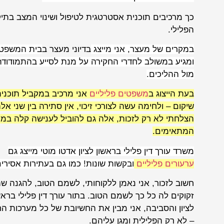
כך מרכיבים תוכנית אסטרטגית לטיפול ושינוי המצב בתי
הפלילי.
במקרים של מעצר, אני מייצג
בדיוני מעצר ב
בית המשפט
ומגיע במשולב לחדרי החקירה על מנת לסייע בהתמודודת
מול ההליכים.
בעת הייצוג ב
משפטים פליליים
אני מרכיב במקביל תוכני
שיקום – ולחימה עשה לצורכי זיכוי, אין סתירה בין שני אל
הצלחתי לא רק לזכות, אלה גם להוביל לענישה קלה במ
המתאימים.
משרד עורך דין פלילי בראשון לציון אדטו מוטי מייצג גם
ערעורים פליליים
ובקשות שונות! כמו גם בעתירות אסירים
חשוב לזכור, אני נאמן ללקוחותי, לשמם הטוב, להגנה ש
זקוקים לה כל כך לשמם הטוב. בתור עורך דין פלילי בראש
לציון והסביבה, אני מבין את החשיובת של כל מערכות הח
– לא רק הפלילית ומגן עליהם.