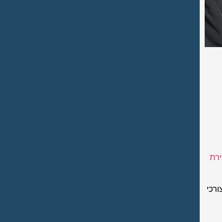
רת
ורכי