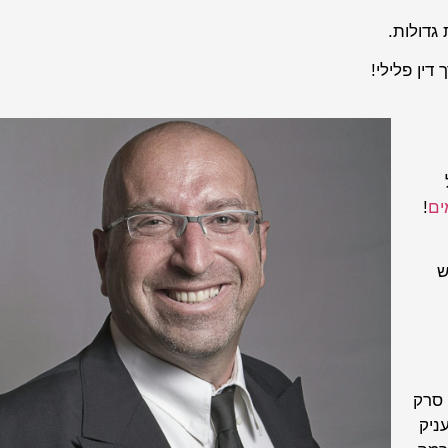
גדולות.
דין פלילי!
ים
!
ש
 סרק
עניק