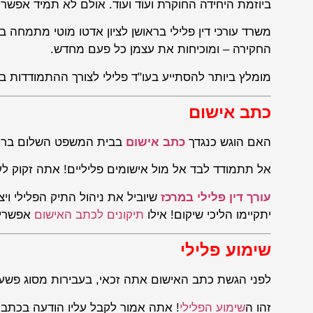
ביוזמת היחידה החוקרת ועוד ועוד. אולם לא תמיד אפשר
משרד עורכי דין פלילי בראושן לציון אדטו מוטי מתמחה 
החקירה – ומוכיחות את עצמן כל פעם מחדש.
מומלץ ביותר להסתייע בעו"ד פלילי לצורך ההתמודדות ב
כתב אישום
האם הוגש כנגדך
כתב אישום
בבית המשפט השלום בראשו
אל תתמודד לבד אל מול אישומים פליליים! אתה זקוק לע
עורך דין פלילי במרכז
שיוביל את ניהול התיק הפלילי ו
יתקיימו הליכי שיקום! אילו
תיקונים לכתב האישום
אפשריי
שימוע פלילי
לפני הגשת כתב האישום אתה זכאי, בעבירות מסוג פשע,
זהו ה
שימוע הפלילי
! אתה אמור לקבל עליו הודעה בכתב 