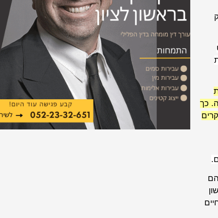
ק
ת
ה. כך
קרים
.
הם
ון
יים